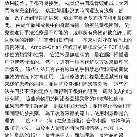
效果較差，但很容易接受。 枕骨仍由四塊骨頭組成，大囟
門尚未完全閉合。 矯正病理狀況的時間還沒有浪費，然
而，為了達到預期的結果，矯正需要更多的訪問和更長的時
間。 由於年齡和成長中的身體特徵，治療兒童很困難。 對
兒童進行手法治療是不可能的，遠非所有藥物都被允許，而
且疾病的診斷往往需要很長時間——本來可以花在治療上的
寶貴時間。 Arnold-Chiari 症候群的症狀取決於 FCF 結構
移位的類型和性質。 它通常是無症狀的，是在腦部掃描過
程中偶然發現的。 然而，還有一種替代解決方案來處理異
常情況。 這些方法只有在有嚴重的手術禁忌症和傳統藥物
無效的情況下才會使用。 這種療法的目標是透過減輕疼痛
來緩解患者的病情，並且基於脊椎和周邊電刺激。 這些方
法在四肢不適的定位方面得到了很好的證明，這與嵌入的地
形有關。 這些藥物用於阿諾基亞裡異常的非攻擊性病程。
如果患者僅主訴頭痛，則採用症狀治療，並指定止痛藥和非
類固醇抗發炎藥。 為了改善液體的流出，使用利尿劑是合
理的。 二度 Chiari 病（在兒童診斷）合併小腦、軀幹和第
四腦室脫位。 由於令人驚嘆的時尚感和體格，他被《人
物》雜誌2015年「最性感男人」雜誌評為「最性感的醫