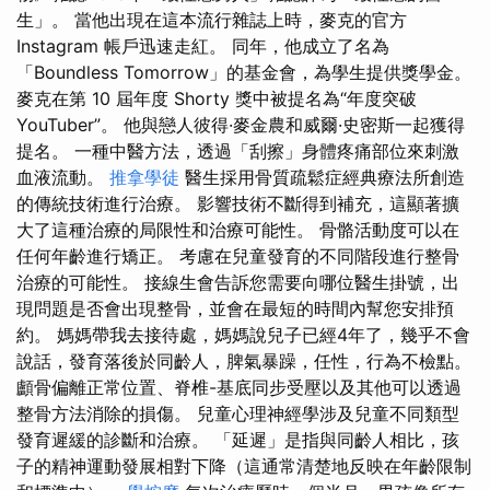
生」。 當他出現在這本流行雜誌上時，麥克的官方
Instagram 帳戶迅速走紅。 同年，他成立了名為
「Boundless Tomorrow」的基金會，為學生提供獎學金。
麥克在第 10 屆年度 Shorty 獎中被提名為“年度突破
YouTuber”。 他與戀人彼得·麥金農和威爾·史密斯一起獲得
提名。 一種中醫方法，透過「刮擦」身體疼痛部位來刺激
血液流動。
推拿學徒
醫生採用骨質疏鬆症經典療法所創造
的傳統技術進行治療。 影響技術不斷得到補充，這顯著擴
大了這種治療的局限性和治療可能性。 骨骼活動度可以在
任何年齡進行矯正。 考慮在兒童發育的不同階段進行整骨
治療的可能性。 接線生會告訴您需要向哪位醫生掛號，出
現問題是否會出現整骨，並會在最短的時間內幫您安排預
約。 媽媽帶我去接待處，媽媽說兒子已經4年了，幾乎不會
說話，發育落後於同齡人，脾氣暴躁，任性，行為不檢點。
顱骨偏離正常位置、脊椎-基底同步受壓以及其他可以透過
整骨方法消除的損傷。 兒童心理神經學涉及兒童不同類型
發育遲緩的診斷和治療。 「延遲」是指與同齡人相比，孩
子的精神運動發展相對下降（這通常清楚地反映在年齡限制