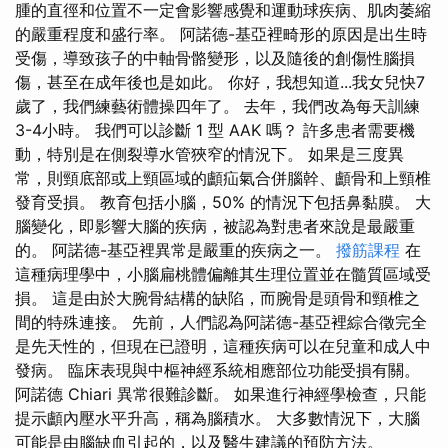
腫的直徑和位置不一定會影響感覺和運動球疾病、肌肉萎縮
的嚴重程度和盛行率。 阿諾德-基亞裡畸形的原因是出生時
受傷，導致孩子的中軸骨骼變形，以及隨後的創傷性腦損
傷，甚至在成年後也是如此。 你好，我想知道...我女兒快7
歲了，我們練藝術體操四年了。 去年，我們改為每天訓練
3-4小時。 我們可以診斷 1 型 AAK 嗎？ 許多患者需要機
動，特別是在側裂導水管狹窄的情況下。 如果是三度異
常，則頸底部或上頸區域的顱疝氣合併腦幹、顱骨和上頸椎
發育受損。 教育包括小腦，50% 的情況下包括鼻黏膜。 大
腦變化，即影響大腦的疾病，被認為對患者來說是最嚴重
的。 阿諾德-基亞裡異常是嚴重的疾病之一。
撥筋課程
在
這種病理學中，小腦扁桃體偏離其生理位置並在髓質區域受
損。 這是由於大腕骨結構的缺陷，而腕骨是頭骨和頸椎之
間的特殊連接。 先前，人們認為阿諾德-基亞裡綜合徵完全
是先天性的，但現在已證明，這種疾病可以在兒童和成人中
發病。 臨床表現與中樞神經系統相應部位功能受損有關。
阿諾德 Chiari 異常很難診斷。 如果進行神經學檢查，只能
提示顱內壓水平升高，稱為腦積水。 大多數情況下，大腦
可能是由腦缺血引起的，以及醫生建議的預防方法。