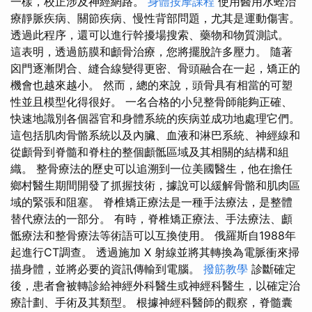
一樣，校正涉及神經網路。
身體按摩課程
使用醫用水蛭治
療靜脈疾病、關節疾病、慢性背部問題，尤其是運動傷害。
透過此程序，還可以進行幹擾場搜索、藥物和物質測試。
這表明，透過筋膜和顱骨治療，您將擺脫許多壓力。 隨著
囟門逐漸閉合、縫合線變得更密、骨頭融合在一起，矯正的
機會也越來越小。 然而，總的來說，頭骨具有相當的可塑
性並且模型化得很好。 一名合格的小兒整骨師能夠正確、
快速地識別各個器官和身體系統的疾病並成功地處理它們。
這包括肌肉骨骼系統以及內臟、血液和淋巴系統、神經線和
從顱骨到脊髓和脊柱的整個顱骶區域及其相關的結構和組
織。 整骨療法的歷史可以追溯到一位美國醫生，他在擔任
鄉村醫生期間開發了抓握技術，據說可以緩解骨骼和肌肉區
域的緊張和阻塞。 脊椎矯正療法是一種手法療法，是整體
替代療法的一部分。 有時，脊椎矯正療法、手法療法、顱
骶療法和整骨療法等術語可以互換使用。 俄羅斯自1988年
起進行CT調查。 透過施加 X 射線並將其轉換為電脈衝來掃
描身體，並將必要的資訊傳輸到電腦。
撥筋教學
診斷確定
後，患者會被轉診給神經外科醫生或神經科醫生，以確定治
療計劃、手術及其類型。 根據神經科醫師的觀察，脊髓囊