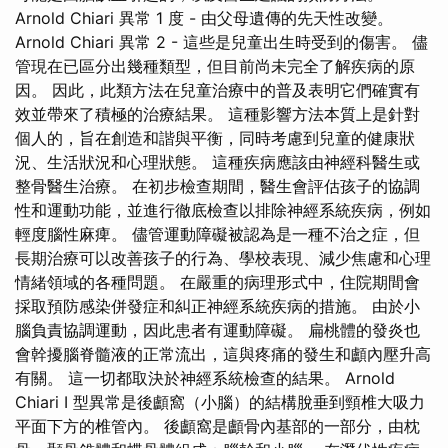
Arnold Chiari 異常 1 度 - 由父母遺傳的先天性改變。
Arnold Chiari 異常 2 - 這些是兒童出生時受到的傷害。 儘
管現在已區分出幾種類型，但目前尚未完全了解疾病的原
因。 因此，此類方法在兒童治療中的普及表明它們確實有
效並帶來了積極的治療結果。 這種影響方法本質上是針對
個人的，旨在創造和諧與平衡，同時考慮到兒童的健康狀
況、生活狀況和心理狀態。 這種疾病應該由神經科醫生或
整骨醫生治療。 在初步檢查期間，醫生會評估孩子的協調
性和運動功能，並進行徹底檢查以排除神經系統疾病，例如
輕度腦性麻痺。 儘管運動障礙被認為是一種不治之症，但
長期治療可以改善孩子的行為、學校表現、減少焦慮和心理
情緒領域的各種問題。 在嚴重的病理形式中，住院期間會
採取預防感染併發症和糾正神經系統疾病的措施。 由於小
腦負責協調運動，因此患者有運動障礙。 扁桃體的發炎也
會幹擾腦脊髓液的正常流出，這與疼痛的發生和顱內壓升高
有關。 這一切都取決於神經系統檢查的結果。 Arnold
Chiari I 型異常是後顱窩（小腦）的結構脫垂到頸椎大吸力
平面下方的椎管內。 後顱窩是顱骨內基部的一部分，由枕