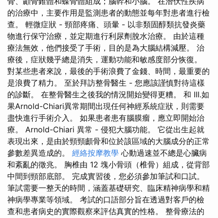
骨、顳骨錐體和蝶骨體組成；腦幹和小腦。 在潛伏性疾病
的治療中，主要作用是監測患者的動態並每年對患者進行檢
查。 輕微症狀 - 頸部疼痛、頭暈 - 以非類固醇類抗發炎藥
物進行保守治療，並定期進行利尿劑脫水治療。 由於這種
療法無效，他們接受了手術，目的是為大腦結構減壓。 治
療後，症狀幾乎總是消失，運動功能和敏感度部分恢復。
對某些患者來說，最後的手術浪費了金錢、時間，最重要的
是浪費了精力。 至於拜訪整骨醫生 - 您應該謹慎對待這樣
的診斷。 在整骨醫生之後我的情況開始變得更糟。 和 III.如
果Arnold-Chiari異常期間出現任何神經系統症狀，則需要
盡快進行手術介入。 如果患者患有腦膜瘤，應立即開始治
療。 Arnold-Chiari 異常 - 侵犯大腦功能。 它從出生起就
表現出來，是由於頸頸顱骨和位於該區域的大腦成分的正常
參數差異造成的。
經絡按摩教學
心動過速並不總是心臟病
和紊亂的徵兆。 胸椎由 12 塊小骨頭（椎骨）組成，從背部
中間到頸部底部。 完成實習後，您必須參加筆試和口試。
筆試需要一整天的時間，涵蓋基礎研究、臨床精神病學和精
神病學專業等領域。 考試的口語部分旨在透過對客戶的檢
查和患者病史的實際觀察來評估真實的性格。 整骨療法的