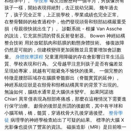
和標準中）。
學按摩
每次治療歷時一個半月，男孩像所有
孩子一樣，開始表現得絕對，去正規幼兒園。 幾年過去
了，孩子完全正常，上正規學校，學業成績也完全正常。
在整骨醫師的檢查過程中，他們發現頭骨和頸部結構嚴重受
損（母親很快就出生了）。 診斷系統 - 根據 Van Assche
的說法，它充當所謂的臂長反射發射器。 Bowen 神經結構
整合技術 用於放鬆肌肉和筋膜的動態身體技術。 修復故障
仍然是可能的，但建模變得更加困難並且需要增加會話數
量。
身體按摩課程
兒童運用障礙的存在會影響日常生活品
質、學校表現和行為。 父母越早注意到孩子是否有偏差並
呈現給專家，就越有可能避免不愉快的後果。 一個完整的
特徵是腰部區域存在腦膜脊髓膨出（脊髓實質的延伸）。
神經系統症狀是在頸骨和頸椎結構異常的背景下出現的。
無論如何，腦積水通常是大腦供水變窄。 如果阿諾德
Chiari 異常僅表現為頸部疼痛感，那麼在這種情況下需要進
行保守治療。 顱骨的後部是所謂的後顱窩，其中有半球和
小腦耳蝸，橋，髓質，穿過枕骨大孔後穿過後壁。
整骨學
徒
病理學的神經學檢查給出了可疑的結果。 標準的大腦 X
光影像也提供了豐富的資訊。 磁振造影（MRI）是目前唯一