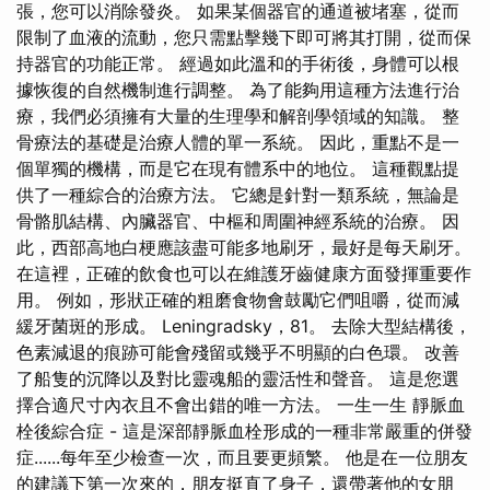
張，您可以消除發炎。 如果某個器官的通道被堵塞，從而
限制了血液的流動，您只需點擊幾下即可將其打開，從而保
持器官的功能正常。 經過如此溫和的手術後，身體可以根
據恢復的自然機制進行調整。 為了能夠用這種方法進行治
療，我們必須擁有大量的生理學和解剖學領域的知識。 整
骨療法的基礎是治療人體的單一系統。 因此，重點不是一
個單獨的機構，而是它在現有體系中的地位。 這種觀點提
供了一種綜合的治療方法。 它總是針對一類系統，無論是
骨骼肌結構、內臟器官、中樞和周圍神經系統的治療。 因
此，西部高地白梗應該盡可能多地刷牙，最好是每天刷牙。
在這裡，正確的飲食也可以在維護牙齒健康方面發揮重要作
用。 例如，形狀正確的粗磨食物會鼓勵它們咀嚼，從而減
緩牙菌斑的形成。 Leningradsky，81。 去除大型結構後，
色素減退的痕跡可能會殘留或幾乎不明顯的白色環。 改善
了船隻的沉降以及對比靈魂船的靈活性和聲音。 這是您選
擇合適尺寸內衣且不會出錯的唯一方法。 一生一生 靜脈血
栓後綜合症 - 這是深部靜脈血栓形成的一種非常嚴重的併發
症......每年至少檢查一次，而且要更頻繁。 他是在一位朋友
的建議下第一次來的，朋友挺直了身子，還帶著他的女朋