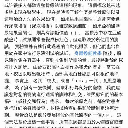
或許很多人都聽過整骨療法這樣的現象。 這個概念越來越
多地出現在醫學中。 現在是時候了解什麼是整骨療法以及
這種治療方法的效果如何。 如果結果呈陽性，通常需要進
行尿液培養（尿液培養）以確定致病細菌。 如果亞硝酸鹽
尿結果呈陽性，則具有診斷價值（ ）。 當尿液中存在亞硝
酸鹽時，試紙通常會變成粉紅色，但這取決於所使用的測
試。 實驗室擁有執行此過程的自動化機器，但他們也出售
用於在家中進行尿液測試的試紙。
身體撥筋教學
隨後，將
尿液收集在容器中，直到收集到所需的量，最後將剩餘的尿
液排入廁所。 由於西部高地白梗作為獵犬的歷史，當它在
地下挖掘以嗅出獵物時，西部高地白梗總是可以很好地挖
掘。 事實上，名詞「梗犬」來自「terra」一詞，意思是地
球。 為了擁有一隻快樂、健康和行為良好的寵物，我們建
議您對您的寵物進行適當的訓練和社交，並照顧它們的基本
福祉（或社交和行為）需求。 每次治療之前，都會對患者
進行詳細的身體檢查，並根據檢查結果和診斷制定治療計
劃。 整骨療法是處於發展階段的替代醫學的一個方向。 這
個想法基於這樣一個事實：所有疾病都是由於人體器官或部