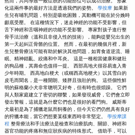
然而，共同導致一般症狀的功能部位可以成功治療。 形象
化這兩件事的最好方法是透過我們的姿勢。
學按摩
如果新
生兒有哺乳問題，特別是吸吮困難，其動機可能在於分娩時
顱底受壓。 在這種情況下，迷走神經的功能不受影響，但
舌下神經和舌咽神經的功能不受影響。 專家對孩子進行整
骨手法治療（溫和且非侵入性的技術），能夠從嬰兒出生的
第一天起糾正骨骼的位置。 然而，在最初的幾個月裡，新
生兒整骨療法可能有助於解決其他問題，如​​胃食道逆流、睡
眠、精神錯亂、絞痛和中耳炎。 這是一種相當健康和健壯
的狗品種，其壽命也值得一提。 西部高地犬很容易進入青
少年時期。 西高地白梗犬（或稱西高地梗犬）以其雪白的
皮毛而聞名，是一種開朗、矮胖且強壯的狗。 這些個性鮮
明的蘇格蘭小犬非常聰明又好奇，但有時也很煩躁。 它們
與人類家庭建立了密切的聯繫，如果發現威脅，它們會立即
發出警報，這就是為什麼它們也是很好的看門狗。 威斯蒂
犬最初是為了捕獵老鼠而飼養的，但今天它們仍然具有良好
的狩獵本能，當它們想要某樣東西時非常堅定。
學按摩課
程
整骨療法和手法療法是檢查和治療肌肉、關節、神經和
器官功能的疼痛和無症狀疾病的特殊形式。 借助手，可以