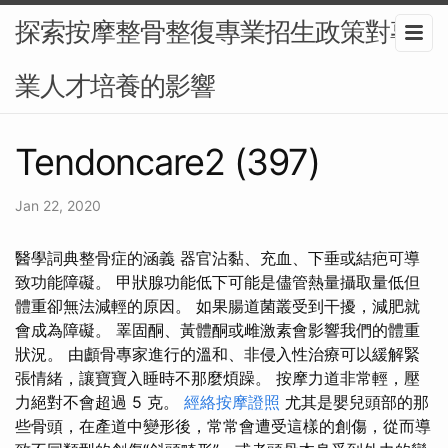
探索按摩整骨整復專業招生政策對專
業人才培養的影響
Tendoncare2 (397)
Jan 22, 2020
醫學詞典整骨症的涵義 器官沾黏、充血、下垂或結疤可導
致功能障礙。 甲狀腺功能低下可能是儘管熱量攝取量低但
體重卻無法減輕的原因。 如果腸道菌叢受到干擾，減肥就
會成為障礙。 睪固酮、黃體酮或雌激素會影響我們的體重
狀況。 由顱骨專家進行的溫和、非侵入性治療可以緩解緊
張情緒，讓寶寶入睡時不那麼煩躁。 按摩力道非常輕，壓
力絕對不會超過 5 克。
經絡按摩證照
尤其是嬰兒頭部的那
些骨頭，在產道中變形後，常常會遭受這樣的創傷，從而導