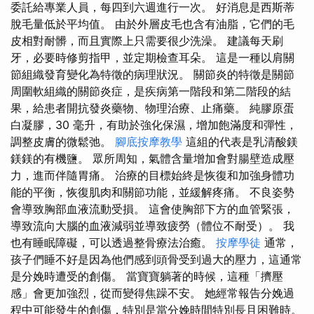
委託給專業人員，每四到六週進行一次。 好消息是西斯蒂
脫毛量低於平均值。 由於外層皮毛也含有油脂，它們的毛
皮相對耐髒，而且實際上只需要很少洗澡。 建議每天刷
牙，必要時修剪指甲，並定期檢查耳朵。 這是一種以肩關
節組織發育變化為特徵的病理狀況。 關節炎的特徵是關節
周圍軟組織的關節炎症，是疾病第一階段和第二階段的結
果，給患者開抗發炎藥物、物理治療、止痛藥。 純膠原蛋
白凝膠，30 毫升，有助於強化保濕，增加飽滿度和彈性，
調整皮膚的微鬆弛。
腳底按摩教學
這組的代表是乳清酸鎂
鎂鎂的有機鹽。 眾所周知，氣體含量增加會對腸壁造成壓
力，進而伴隨胃痛。 治療的目標始終是恢復和加強身體功
能的平衡，恢復肌肉和關節功能，並緩解疼痛。 不良姿勢
會導致胸部血液流動受損。 這會使胸部下方的血管緊張，
導致流向大腦的血液減弱並導致疲勞（體位不耐受）。 我
也有睡眠障礙，可以透過整骨療法治癒。
按摩學徒
通常，
孩子們睡不好是因為他們感到頭骨受到過大的壓力，這通常
是分娩時遭受的創傷。 當寶寶躺著的時候，這種「擠壓
感」會更加強烈，從而變得焦躁不安。 她經常報告分娩過
程中可能發生的創傷，特別是當分娩時間特別長且困難時。