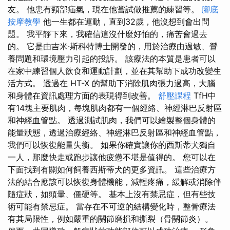
友。 他患有頸部疝氣，現在他嘗試做推薦的練習等。
腳底
按摩教學
他一生都在運動，直到32歲，他沒想到會出問
題。 我平靜下來，我確信這沒什麼好怕的，痛苦會過去
的。 它是由吉米·斯科特博士開發的，用於治療由過敏、營
養問題和環境壓力引起的投訴。 該療法的本質是患者可以
在家中練習個人飲食和運動計劃，並在其幫助下成功改變生
活方式。 透過在 HT-X 的幫助下消除肌肉張力過高，大腦
和身體在資訊處理方面的表現得到改善。
舒壓課程
TfH中
有14塊主要肌肉，每塊肌肉都有一個經絡、神經淋巴反射區
和神經血管點。 透過測試肌肉，我們可以繪製整個身體的
能量狀態，透過治療經絡、神經淋巴反射區和神經血管點，
我們可以恢復能量失衡。 如果你確實讓你的西斯蒂犬獨自
一人，那麼快走或跑步讓他疲憊不堪是值得的。 您可以在
下面找到有關如何飼養西斯蒂犬的更多資訊。 這些治療方
法的結合應該可以恢復身體機能，減輕疼痛，緩解或消除伴
隨症狀，如頭暈、僵硬等。 基本上沒有禁忌症，但有些技
術可能有禁忌症。 當存在不可逆的結構變化時，整骨療法
有其局限性，例如嚴重的關節磨損和撕裂（骨關節炎）。