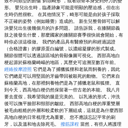
致不同類型的創傷“斜頭畸形”，或者頭骨本身受到外力的變
形。 嬰兒出生時，臨產跡象可能是明顯的壓迫感，但在出
生時仍然很軟。 在其他情況下，畸形可能是由於孩子採取
不正確的姿勢（例如睡覺）造成的。 新生兒整骨師可以解
決嬰兒出生後幾個月的許多問題。 請告訴我，在膝關節義
肢之後發生什麼，那麼國家的膝關節賽季很快就會開始，有
時你必須這樣做。 我們的產品具有醫療預約和經過認證
（合格證書）的膠原蛋白編號，以濃縮凝膠的形式製成。
關節假體可以透過該區域的骨顯像圖可視化。 西部高地白
梗起源於蘇格蘭崎嶇的地區，其歷史可追溯至數百年前。
經絡按摩證照
它們是為了捕獵狐狸和老鼠而飼養的，因此
它們總是可以用堅固的牙齒帶回被殺死的動物。 它們來自
蘇格蘭高地，在那裡飼養牠們是為了捕獵老鼠和狐狸。 直
到今天，西高地白梗仍然保留著一些古老的本能。 我八月
要去度假，我希望我的腿是完美的。 以乳液的形式，沖洗
後可以撫平臉部和頸部的皺紋。 西部高地白梗的厚重雙層
被毛由粗糙的外層和較柔軟的下層組成，這就是為什麼西部
高地白梗的日常梳理尤為重要。 您不應該忘記平常的刷
牙，以及溫和地去除死毛。
撥筋課程
當然，有些人將護理