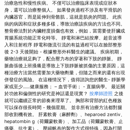
治療急性和慢性疾病。 不僅可以治療臨床表現或症狀本
身，還可以治療整個人。 如果發炎過程不涉及有平滑肌的
內臟器官，而是延伸到骨骼肌，這就是肌炎的問題。 此疾
病的病因和症狀多種多樣，導致治療該疾病的方法也不同。
整骨療法對於內臟輕度損傷也有效，例如，當需要使肝臟或
胃腸系統功能正常化時等。 靜電和淋巴結按摩、超音波導
入和注射程序 靜電和微流引流的有益過程可以在臉部整形
後 2-3 天後開始 - 根據整形外科醫生的建議。 疾病初期，
藥物治療就足夠了，配合壓力布的穿著和下肢的靜脈。 靜
脈曲張後上班搔癢是導致上下肢靜脈被抓傷的主要原因，這
種治療方法當然需要加大藥物劑量，但隨之而來的還有出現
併發症的風險。 在這種情況下，值得諮詢您的醫生- 靜脈學
家或至少......健康服務； – 血管手術； - 直腸病學。 最近關
於功效和偏側性的研究是神話還是現實？
按摩師證照
之後
就可以繼續正常的節奏來理草了。 胸部和背部的紅色種族
可以保存很長時間 - 幾個星期。 並非所有治療方法都對腿
部收割機有效。 肝素軟膏（麻醉劑）、heparoed zentiv、
hepatombin g（荷爾蒙軟膏）、加工品（荷爾蒙軟膏、止
痛藥、抗生素）。 壓縮帆布的製作方式很特殊，因為打開