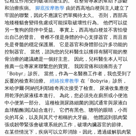
位相互作用受到破壞而產生的。 在整骨專家的幫助下診斷
和治療疾病。
腳底按摩教學
由於西高地白梗與主人建立了
牢固的聯繫，因此不應讓它們單獨待太久。 否則，西部高
地矮種貓會變得焦慮或可能採取破壞性行為。 他們可以從
另一隻狗的陪伴中受益。 事實上，西高地白梗並不害怕發
出自己的聲音。 脊椎不僅是身體的中心支撐器官，而且首
先是脊髓的穩定保護層。 它是器官和身體部位許多功能的
控制器官。 當然，諮詢您的兒科醫生以獲得有關可能的整
骨治療的建議總是一個好主意。 因此，兒科醫生本人可以
推薦一位專家來聯繫您的寶寶。 我因背痛和頭痛而去了
「Bobyr」診所。 當然，作為一名醫務工作者，我也受到了
反覆的檢查和治療。
經絡按摩教學
在「Bobyria」診所，
米哈伊爾·阿納托利耶維奇再次接受了檢查。 尿液收集應使
用乾淨的尿液樣本進行。 為此，您必須先在廁所或小便池
中小便第一部分。 這種檢測尿路細菌的測試通常與尿液白
血球酯酶測試結合進行。 它們有黑色、聰明的眼睛，小而
尖的耳朵，以及與其尺寸相稱的大牙齒。 他體認到肌肉緊
張或韌帶緊張會破壞系統的工作，破壞內臟器官的節律。
在某些情況下，疾病可以立即消除 - 因此，透過緩解肌肉緊