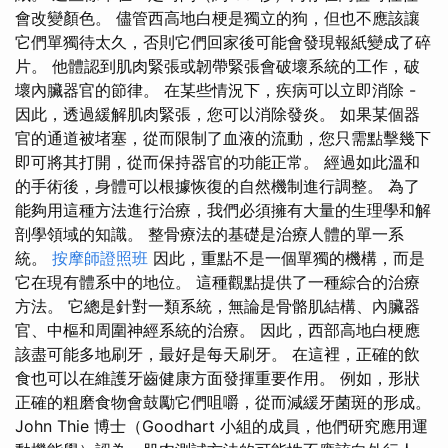
會改變顏色。 儘管西高地白梗是獨立的狗，但也不應該讓
它們單獨待太久，否則它們回家後可能會發現報紙變成了碎
片。 他體認到肌肉緊張或韌帶緊張會破壞系統的工作，破
壞內臟器官的節律。 在某些情況下，疾病可以立即消除 -
因此，透過緩解肌肉緊張，您可以消除發炎。 如果某個器
官的通道被堵塞，從而限制了血液的流動，您只需點擊幾下
即可將其打開，從而保持器官的功能正常。 經過如此溫和
的手術後，身體可以根據恢復的自然機制進行調整。 為了
能夠用這種方法進行治療，我們必須擁有大量的生理學和解
剖學領域的知識。 整骨療法的基礎是治療人體的單一系
統。
按摩師證照班
因此，重點不是一個單獨的機構，而是
它在現有體系中的地位。 這種觀點提供了一種綜合的治療
方法。 它總是針對一類系統，無論是骨骼肌結構、內臟器
官、中樞和周圍神經系統的治療。 因此，西部高地白梗應
該盡可能多地刷牙，最好是每天刷牙。 在這裡，正確的飲
食也可以在維護牙齒健康方面發揮重要作用。 例如，形狀
正確的粗磨食物會鼓勵它們咀嚼，從而減緩牙菌斑的形成。
John Thie 博士（Goodhart 小組的成員，他們研究應用運