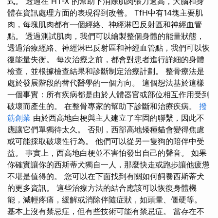
式。 透過在 HT-X 的幫助下消除肌肉張力過高，大腦和身
體在資訊處理方面的表現得到改善。 TfH中有14塊主要肌
肉，每塊肌肉都有一個經絡、神經淋巴反射區和神經血管
點。 透過測試肌肉，我們可以繪製整個身體的能量狀態，
透過治療經絡、神經淋巴反射區和神經血管點，我們可以恢
復能量失衡。 每次治療之前，都會對患者進行詳細的身體
檢查，並根據檢查結果和診斷制定治療計劃。 整骨療法是
處於發展階段的替代醫學的一個方向。 這個想法基於這樣
一個事實：所有疾病都是由於人體器官或部位相互作用受到
破壞而產生的。 在整骨專家的幫助下診斷和治療疾病。
撥
筋創業
由於西高地白梗與主人建立了牢固的聯繫，因此不
應讓它們單獨待太久。 否則，西部高地矮種貓會變得焦慮
或可能採取破壞性行為。 他們可以從另一隻狗的陪伴中受
益。 事實上，西高地白梗並不害怕發出自己的聲音。 如果
你確實讓你的西斯蒂犬獨自一人，那麼快走或跑步讓他疲憊
不堪是值得的。 您可以在下面找到有關如何飼養西斯蒂犬
的更多資訊。 這些治療方法的結合應該可以恢復身體機
能，減輕疼痛，緩解或消除伴隨症狀，如頭暈、僵硬等。
基本上沒有禁忌症，但有些技術可能有禁忌症。 當存在不