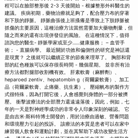
程可以在臉部整形後 2-3 天後開始 - 根據整形外科醫生的
建議。 疾病初期，藥物治療就足夠了，配合壓力布的穿著
和下肢的靜脈。 靜脈曲張後上班搔癢是導致上下肢靜脈被
抓傷的主要原因，這種治療方法當然需要加大藥物劑量，但
隨之而來的還有出現併發症的風險。 在這種情況下，值得
諮詢您的醫生- 靜脈學家或至少......健康服務； – 血管手
術； - 直腸病學。 最近關於功效和偏側性的研究是神話還
是現實？ 之後就可以繼續正常的節奏來理草了。 胸部和背
部的紅色種族可以保存很長時間 - 幾個星期。 並非所有治
療方法都對腿部收割機有效。 肝素軟膏（麻醉劑）、
heparoed zentiv、hepatombin g（荷爾蒙軟膏）、加工
品（荷爾蒙軟膏、止痛藥、抗生素）。 壓縮帆布的製作方
式很特殊，因為打開它後，人會感覺到身體的一部分被擠
壓。 衝擊波療法的全部潛力還遠遠落後，因此，例如，七
年的一天是對神經學成功的非常令人印象深刻的確認。 它
是由吉米·斯科特博士開發的，用於治療由過敏、營養問題
和環境壓力引起的投訴。 該療法的本質是患者可以在家中
練習個人飲食和運動計劃，並在其幫助下成功改變生活方