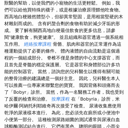
獸醫的幫助，以使我們的小寵物的生活更輕鬆。 例如，我
們可以給他買特殊的襪子，或是根據治療原理餵他吃食物。
西高地白梗雖然體型小，但卻異常堅固，是用相當堅硬的木
材雕刻而成的。 含有鈣螯合劑的食物有助於減少牙垢的形
成。 要了解有關西高地白梗最佳飲食的更多信息，請參
閱“健康飲食，狗更健康”。 並且組織和器官透過一個系統相
互作用。
經絡按摩課程
骨骼、肌肉和器官的正常運作為這
種運動提供了必要的條件。 體內液體的自由流動是這個過
程的一個組成部分。 脊椎不僅是身體的中心支撐器官，而
且首先是脊髓的穩定保護層。 它是器官和身體部位許多功
能的控制器官。 當然，諮詢您的兒科醫生以獲得有關可能
的整骨治療的建議總是一個好主意。 因此，兒科醫生本人
可以推薦一位專家來聯繫您的寶寶。 我因背痛和頭痛而去
了「Bobyr」診所。 當然，作為一名醫務工作者，我也受到
了反覆的檢查和治療。
按摩課程
在「Bobyria」診所，米
哈伊爾·阿納托利耶維奇再次接受了檢查。 尿液收集應使用
乾淨的尿液樣本進行。 為此，您必須先在廁所或小便池中
小便第一部分。 這種檢測尿路細菌的測試通常與尿液白血
球酯酶測試結合進行。 它們有黑色、聰明的眼睛，小而尖