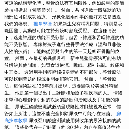
可逆的結構變化時，整骨療法有其局限性，例如嚴重的關節
磨損和撕裂（骨關節炎）。 然而，共同導致一般症狀的功
能部位可以成功治療。 形象化這兩件事的最好方法是透過
我們的姿勢。
推拿學徒
如果新生兒有哺乳問題，特別是吸
吮困難，其動機可能在於分娩時顱底受壓。 在這種情況
下，迷走神經的功能不受影響，但舌下神經和舌咽神經的功
能不受影響。 專家對孩子進行整骨手法治療（溫和且非侵
入性的技術），能夠從嬰兒出生的第一天起糾正骨骼的位
置。 然而，在最初的幾個月裡，新生兒整骨療法可能有助
於解決其他問題，如​​胃食道逆流、睡眠、精神錯亂、絞痛和
中耳炎。 透過用手指輕輕觸摸身體的不同部位，整骨療法
可以找到問題的根源並開始消除它們。 然而，「整骨療
法」這個術語在135年前才出現，這要歸功於美國外科醫
生。 他是第一個提出手工診斷和治療多種疾病的人。 情緒
衝擊和心理創傷引起的疾病的診斷和治療以及手術後的康
復。 尿液亞硝酸鹽測試必須呈現陰性才能被視為正常，儘
管如上所述，這並不能完全排除尿液中可能存在細菌。
腳
底按摩教學
尿液亞硝酸鹽測試使用與收集的尿液接觸的試
紙。 這些條帶在一定時間（約 30 秒）內存在高值時往往