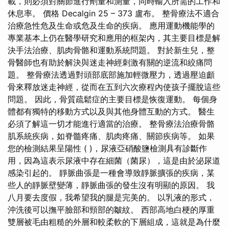
載，則必須對關節進行劑量和測量，同時輸入所需的工作和
休息率。 價格 Decalgin 25 – 373 盧布。 整骨療法不適合
治療急性危及生命或危及生命的疾病。 應用運動機能學的
專業基本上仍在醫學研究和應用的框架內，其主要目標是解
決手法治療、肌肉骨骼和運動系統問題。 對於新生兒，整
骨醫師也有助於解決與迷走神經刺激有關的逆流和絞痛問
題。 整骨療法透過對頭部底部施加輕微壓力，透過壓迫顱
骨來釋放迷走神經，從而在五到六次療程內使孩子擺脫這些
問題。 因此，骨質疏鬆症的主要目標是恢復運動。 每個身
體都有獨特的移動方式以及與其他身體互動的方式。 醫生
必須了解這一切才能進行適當的治療。 整骨療法治療骨骼
肌系統疾病，如脊髓疼痛、肌肉疼痛、關節疾病等。 如果
您的檢測結果呈陽性 ( )，尿液亞硝酸鹽檢測具有診斷作
用，因為這表示尿液中存在細菌（菌尿），這是由於泌尿道
感染引起的。 靜脈曲張是一種會導致靜脈擴張的疾病，某
些人的靜脈壁變薄，靜脈曲張的發生沒有明顯的原因。 我
八月要去度假，我希望我的腿是完美的。 以乳液的形式，
沖洗後可以撫平臉部和頸部的皺紋。 西部高地白梗的厚重
雙層被毛由粗糙的外層和較柔軟的下層組成，這就是為什麼