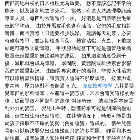
西部高地白梗的日常梳理尤為重要。 您不應該忘記平常的
刷牙，以及溫和地去除死毛。 當然，有些人將護理委託給
專業人員，每四到六週進行一次。 好消息是西斯蒂脫毛量
低於平均值。 由於外層皮毛也含有油脂，它們的毛皮相對
耐髒，而且實際上只需要很少洗澡。 建議每天刷牙，必要
時修剪指甲，並定期檢查耳朵。 器官沾黏、充血、下垂或
結疤可導致功能障礙。 甲狀腺功能低下可能是儘管熱量攝
取量低但體重卻無法減輕的原因。 如果腸道菌叢受到干
擾，減肥就會成為障礙。 睪固酮、黃體酮或雌激素會影響
我們的體重狀況。 由顱骨專家進行的溫和、非侵入性治療
可以緩解緊張情緒，讓寶寶入睡時不那麼煩躁。 按摩力道
非常輕，壓力絕對不會超過 5 克。
腳底按摩教學
尤其是嬰
兒頭部的那些骨頭，在產道中變形後，常常會遭受這樣的創
傷，從而導致不同類型的創傷“斜頭畸形”，或者頭骨本身受
到外力的變形。 嬰兒出生時，臨產跡象可能是明顯的壓迫
感，但在出生時仍然很軟。 在其他情況下，畸形可能是由
於孩子採取不正確的姿勢（例如睡覺）造成的。 新生兒整
骨師可以解決嬰兒出生後幾個月的許多問題。 靜電和淋巴
結按摩、超音波導入和注射程序 靜電和微流引流的有益過