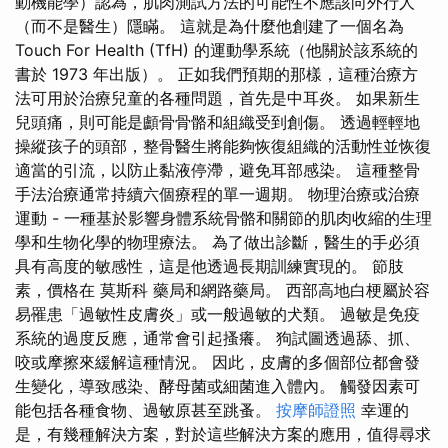
動機能學）認為，肌肉測試方法的可能性不應該向外行人
（而不是醫生）隱瞞。 這就是為什麼他創建了一個名為
Touch For Health (TfH) 的運動學系統（他關於該系統的
書於 1973 年出版）。 正如我們預期的那樣，這種治療方
法可用於治療兒童的各種問題，首先是中耳炎。 如果新生
兒頭痛，則可能是顱骨骨骼和組織受到創傷。 透過輕輕地
操縱孩子的頭部，整骨醫生將能夠恢復組織的活動性並恢復
適當的引流，以防止黏液停滯，避免耳部感染。 這種整骨
手法治療通常持續六個療程的單一週期。 物理治療或治療
運動 - 一種基於影響身體系統骨骼和關節的肌肉收縮的生理
學和生物化學的物理療法。 為了做出診斷，醫生的手必須
具有高度的敏感性，這是他透過長期訓練實現的。 節肢
素，價格在 莫斯科 藥局和網路藥局。 西部高地白梗屬於容
易罹患「過敏性皮膚炎」或一般過敏的犬類。 過敏是免疫
系統的過度反應，通常會引起搔癢。 狗試圖透過舔、抓、
咬或摩擦來緩解這種情況。 因此，皮膚的多個部位都會發
生變化，導致感染、酵母菌或細菌進入體內。 觸發因素可
能包括各種食物、過敏原甚至跳蚤。
按摩師證照
幸運的
是，有幾種解決方案，對於這些解決方案的應用，值得尋求